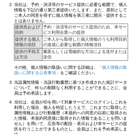
当社は、予約・決済等のサービス提供に必要な範囲で、個人
情報を下記の通り第三者提供いたします。また、原則として
ご本人の同意を得ずに個人情報を第三者に開示・提供するこ
とはありません。
提供先および
予約・決済等のサービス提供のため、本サー
目的
ビス利用企業への提供
提供する個人
ご本人から取得した個人情報のうち利用目的
情報の項目
の達成に必要な範囲の情報項目
提供の手段又
書面もしくは電磁的な方法による送付または
は方法
送信
その他、個人情報の取扱いに関する詳細は、
「個人情報の取
扱いに関する公表事項」
をご確認ください。
当該属性情報・当該行動履歴に基づき作成された統計データ
について、何らの制限なく利用することができることに、会
員は予め承諾します。
当社は、会員がIDを用いて対象サービスにログインしこれを
利用した場合、個人を特定したうえで、これまでに取得した
属性情報および行動履歴（本規約への同意の以前に取得され
た情報、本規約同意後に取得された情報であることを問いま
せん）を用いて、広告等の配信・表示および本サービスの提
供を行うことができるものとし、会員はこれを予め承諾しま