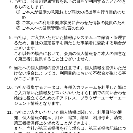
当社は、会員の健康情報を以下の目的で利用することができ
るものとします。
①
ご本人が健康の意識および病状の把握等を行う目的のた
め
②
ご本人への利用者健康状況に合わせた情報の提供のため
③
ご本人への健康管理の助言のため
当社は、ご入力いただいた情報はシステム上で保管・管理す
るため、当社の選定基準を満たした事業者に委託する場合が
ございます。
これ以外の場合において、会員の個人情報をご本人の同意な
く第三者に提供することはございません。
当社への個人情報の提供は任意です。個人情報を提供いただ
けない場合によっては、利用目的において不都合が生じる事
がございます。
当社が収集するデータは、各種入力フォームを利用した際に
ご入力頂いた情報及びスパムやいたずら目的での問い合わせ
検出に役立てるためのIPアドレス、ブラウザーユーザーエー
ジェント情報となります。
当社にご入力いただいた個人情報に関して、利用目的の通
知、個人情報の開示、訂正、追加、削除、利用停止、消去、
第三者提供停止を求めることができます。
また、当社が第三者提供を行う場合は、第三者提供記録につ