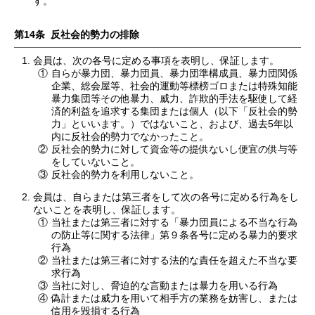
す。
第14条 反社会的勢力の排除
会員は、次の各号に定める事項を表明し、保証します。
①
自らが暴力団、暴力団員、暴力団準構成員、暴力団関係
企業、総会屋等、社会的運動等標榜ゴロまたは特殊知能
暴力集団等その他暴力、威力、詐欺的手法を駆使して経
済的利益を追求する集団または個人（以下「反社会的勢
力」といいます。）ではないこと、および、過去5年以
内に反社会的勢力でなかったこと。
②
反社会的勢力に対して資金等の提供ないし便宜の供与等
をしていないこと。
③
反社会的勢力を利用しないこと。
会員は、自らまたは第三者をして次の各号に定める行為をし
ないことを表明し、保証します。
①
当社または第三者に対する「暴力団員による不当な行為
の防止等に関する法律」第９条各号に定める暴力的要求
行為
②
当社または第三者に対する法的な責任を超えた不当な要
求行為
③
当社に対し、脅迫的な言動または暴力を用いる行為
④
偽計または威力を用いて相手方の業務を妨害し、または
信用を毀損する行為