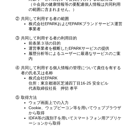
（※会員の健康情報等の要配慮個人情報は共同利用
の範囲に含まれません。）
②
共同して利用する者の範囲
株式会社EPARKおよびEPARKブランドサービス運営
事業者
③
共同して利用する者の利用目的
前条第３項の目的
運営事業者を横断したEPARKサービスの提供
履歴分析等によるユーザーに最適なサービスのご案
内
④
共同して利用する個人情報の管理について責任を有する
者の氏名又は名称
株式会社EPARK
住所：東京都港区芝浦四丁目16-25 安全ビル
代表取締役社長 押切 孝平
⑤
取得方法
ウェブ画面上での入力
Cookie、ウェブビーコン等を用いてウェブブラウザ
から取得
IDFA等の識別子を用いてスマートフォン用アプリケ
ーションから取得