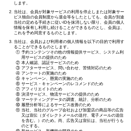
します。
当社は、会員が対象サービスの利用を停止しまたは対象サー
ビス独自の会員制度から退会等をしたとしても、会員が別途
当社の定める手続きに従いIDを抹消しない限り、会員の個人
情報を保有し利用し続けることができるものとし、会員は、
これを予め同意するものとします。
当社は、会員および利用者の個人情報を以下の目的で利用す
ることができるものとします。
①
予約コンテンツその他の情報提供サービス、システム利
用サービスの提供のため
②
本人確認、認証サービスのため
③
アフターサービス、問い合わせ、苦情対応のため
④
アンケートの実施のため
⑤
キャンペーン、懸賞の実施のため
⑥
サービス・キャンペーンのレコメンドのため
⑦
アフィリエイトのため
⑧
決済サービス、物流サービスの提供のため
⑨
マーケティングデータの調査、統計、分析のため
⑩
履歴分析等によるサービス改善のため
⑪
当社、当社のグループ会社および加盟店の商品等の広告
又は宣伝（ダイレクトメールの送付、電子メールの送信
を含む。）のため。尚、広告又は宣伝は、当社が行うも
のとする。