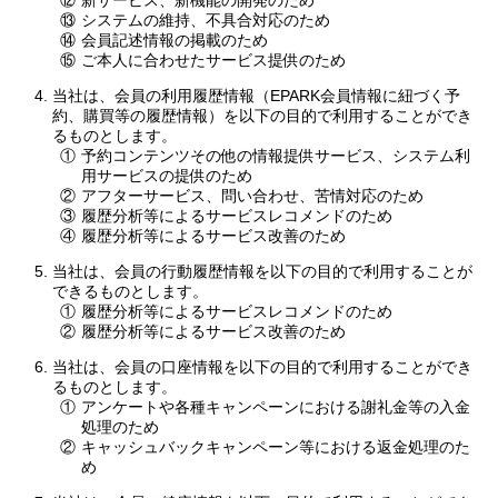
⑫
新サービス、新機能の開発のため
⑬
システムの維持、不具合対応のため
⑭
会員記述情報の掲載のため
⑮
ご本人に合わせたサービス提供のため
当社は、会員の利用履歴情報（EPARK会員情報に紐づく予
約、購買等の履歴情報）を以下の目的で利用することができ
るものとします。
①
予約コンテンツその他の情報提供サービス、システム利
用サービスの提供のため
②
アフターサービス、問い合わせ、苦情対応のため
③
履歴分析等によるサービスレコメンドのため
④
履歴分析等によるサービス改善のため
当社は、会員の行動履歴情報を以下の目的で利用することが
できるものとします。
①
履歴分析等によるサービスレコメンドのため
②
履歴分析等によるサービス改善のため
当社は、会員の口座情報を以下の目的で利用することができ
るものとします。
①
アンケートや各種キャンペーンにおける謝礼金等の入金
処理のため
②
キャッシュバックキャンペーン等における返金処理のた
め