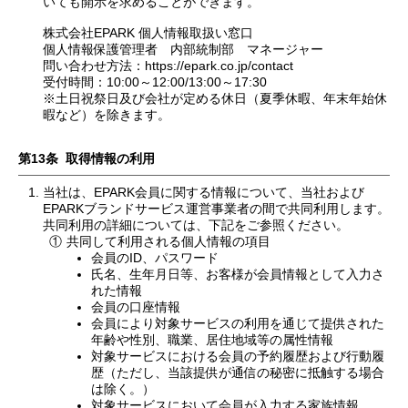
いても開示を求めることができます。
株式会社EPARK 個人情報取扱い窓口
個人情報保護管理者 内部統制部 マネージャー
問い合わせ方法：https://epark.co.jp/contact
受付時間：10:00～12:00/13:00～17:30
※土日祝祭日及び会社が定める休日（夏季休暇、年末年始休
暇など）を除きます。
第13条 取得情報の利用
当社は、EPARK会員に関する情報について、当社および
EPARKブランドサービス運営事業者の間で共同利用します。
共同利用の詳細については、下記をご参照ください。
①
共同して利用される個人情報の項目
会員のID、パスワード
氏名、生年月日等、お客様が会員情報として入力さ
れた情報
会員の口座情報
会員により対象サービスの利用を通じて提供された
年齢や性別、職業、居住地域等の属性情報
対象サービスにおける会員の予約履歴および行動履
歴（ただし、当該提供が通信の秘密に抵触する場合
は除く。）
対象サービスにおいて会員が入力する家族情報