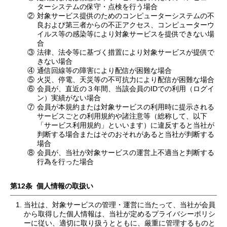
ターシステムの保守・点検を行う場合
②
対象サービス提供のためのコンピューターシステムの不
良および第三者からの不正アクセス、コンピューターウ
イルス等の感染等により対象サービスを提供できない場
合
③
法律、法令等に基づく措置により対象サービスが提供で
きない場合
④
通信回線等の障害により配信が困難な場合
⑤
火災、停電、天災等の不可抗力により配信が困難な場合
⑥
会員が、直近の３年間、当該会員のIDでの利用（ログイ
ン）実績がない場合
⑦
会員が本規約または対象サービスの利用時に提示される
サービスごとの利用規約や諸注意等（総称して、以下
「サービス利用規約」といいます）に違反すると当社が
判断する場合またはそのおそれがあると当社が判断する
場合
⑧
会員が、当社が対象サービスの運営上不適当と判断する
行為を行った場合
第12条 個人情報の取扱い
当社は、対象サービスの管理・運営に当たって、当社が会員
から取得した個人情報は、当社が定めるプライバシーポリシ
ーに従い、適切に取り扱うとともに、厳重に管理するものと