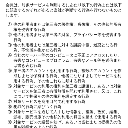
会員は、対象サービスを利用するにあたり以下の行為または以下
に該当するおそれがあると当社が判断する行為を行わないものと
します。
①
他の利用者または第三者の著作権、肖像権、その他知的所有
権を侵害する行為
②
他の利用者または第三者の財産、プライバシー等を侵害する
行為
③
他の利用者または第三者に対する誹謗中傷、迷惑となる行
為、不快感を抱かせる行為
④
当社のサーバー等のコンピュータに不正にアクセスしたり、
有害なコンピュータプログラム、有害なメール等を送信また
は書き込む行為
⑤
第三者のアカウントを利用する行為、複数のアカウントを作
成しまたは保有する行為、他者になりすましてサービスを利
用する行為、その他これらに類する行為
⑥
対象サービスの利用の権利を第三者に譲渡し、あるいは対象
サービスを第三者に有償無償を問わず利用させ、又は、これ
について担保その他の権利を設定する行為
⑦
対象サービスを商用目的で利用する行為
⑧
犯罪的行為に結びつく行為
⑨
対象サービスを通じて入手した情報を、複製、改変、編集、
頒布、販売出版その他私的利用の範囲を超えて使用する行為
⑩
対象サービスの運営を妨げ、あるいは当社または提携先の信
用を毀損するような行為