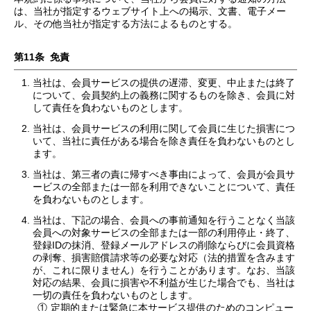
は、当社が指定するウェブサイト上への掲示、文書、電子メー
ル、その他当社が指定する方法によるものとする。
第11条 免責
当社は、会員サービスの提供の遅滞、変更、中止または終了
について、会員契約上の義務に関するものを除き、会員に対
して責任を負わないものとします。
当社は、会員サービスの利用に関して会員に生じた損害につ
いて、当社に責任がある場合を除き責任を負わないものとし
ます。
当社は、第三者の責に帰すべき事由によって、会員が会員サ
ービスの全部または一部を利用できないことについて、責任
を負わないものとします。
当社は、下記の場合、会員への事前通知を行うことなく当該
会員への対象サービスの全部または一部の利用停止・終了、
登録IDの抹消、登録メールアドレスの削除ならびに会員資格
の剥奪、損害賠償請求等の必要な対応（法的措置を含みます
が、これに限りません）を行うことがあります。なお、当該
対応の結果、会員に損害や不利益が生じた場合でも、当社は
一切の責任を負わないものとします。
①
定期的または緊急に本サービス提供のためのコンピュー