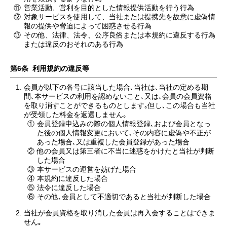
⑪
営業活動、営利を目的とした情報提供活動を行う行為
⑫
対象サービスを使用して、当社または提携先を故意に虚偽情
報の提供や脅迫によって困惑させる行為
⑬
その他、法律、法令、公序良俗または本規約に違反する行為
または違反のおそれのある行為
第6条 利用規約の違反等
会員が以下の各号に該当した場合､当社は､当社の定める期
間､本サービスの利用を認めないこと､又は､会員の会員資格
を取り消すことができるものとします｡但し､この場合も当社
が受領した料金を返還しません｡
①
会員登録申込みの際の個人情報登録､および会員となっ
た後の個人情報変更において､その内容に虚偽や不正が
あった場合､又は重複した会員登録があった場合
②
他の会員又は第三者に不当に迷惑をかけたと当社が判断
した場合
③
本サービスの運営を妨げた場合
④
本規約に違反した場合
⑤
法令に違反した場合
⑥
その他､会員として不適切であると当社が判断した場合
当社が会員資格を取り消した会員は再入会することはできま
せん｡