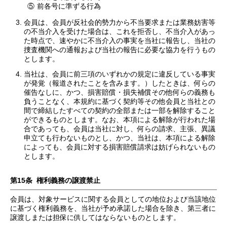
⑤
前各号に準ずる行為
会員は、会員が反社会的勢力から不当要求または業務妨害等
の不当介入を受けた場合は、これを拒否し、不当介入があっ
た時点で、速やかに不当介入の事実を当社に報告し、当社の
捜査機関への通報および当社の報告に必要な協力を行うもの
とします。
当社は、会員に前三項のいずれかの規定に違反している事実
が発覚（報道されたことを含みます。）したときは、何らの
催告なしに、かつ、損害賠償・損失補償その他何らの義務も
負うことなく、本規約に基づく契約等その他会員と当社との
間で締結したすべての契約の全部または一部を解除すること
ができるものとします。なお、本項による解除が行われた場
合であっても、会員は当社に対し、何らの請求、主張、異議
申立ても行わないものとし、かつ、当社は、本項による解除
によっても、会員に対する損害賠償請求は妨げられないもの
とします。
第15条 権利義務の譲渡禁止
会員は、対象サービスに関する会員としての地位および当該地位
に基づく権利義務を、当社が予め承諾した場合を除き、第三者に
譲渡しまたは担保に供してはならないものとします。